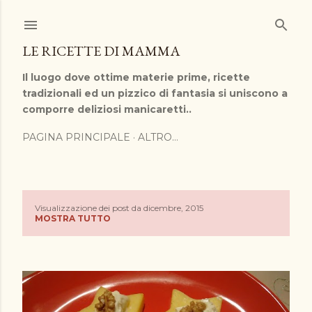
Passa ai contenuti principali
LE RICETTE DI MAMMA
Il luogo dove ottime materie prime, ricette
tradizionali ed un pizzico di fantasia si uniscono a
comporre deliziosi manicaretti..
PAGINA PRINCIPALE
ALTRO…
Visualizzazione dei post da dicembre, 2015
P
MOSTRA TUTTO
o
s
t