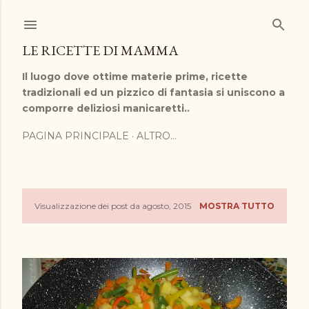
Passa ai contenuti principali
LE RICETTE DI MAMMA
Il luogo dove ottime materie prime, ricette
tradizionali ed un pizzico di fantasia si uniscono a
comporre deliziosi manicaretti..
PAGINA PRINCIPALE
ALTRO…
Visualizzazione dei post da agosto, 2015
MOSTRA TUTTO
P
o
s
t