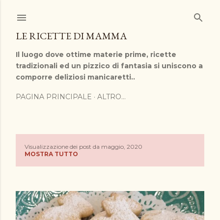
Passa ai contenuti principali
LE RICETTE DI MAMMA
Il luogo dove ottime materie prime, ricette
tradizionali ed un pizzico di fantasia si uniscono a
comporre deliziosi manicaretti..
PAGINA PRINCIPALE
ALTRO…
Visualizzazione dei post da maggio, 2020
P
MOSTRA TUTTO
o
s
t