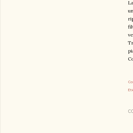
La
un
ri
fi
ve
Tr
pi
Co
Co
Eti
C