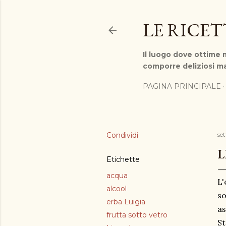
LE RICE
Il luogo dove ottime m
comporre deliziosi ma
PAGINA PRINCIPALE
Condividi
se
L
Etichette
acqua
L'
alcool
so
erba Luigia
as
frutta sotto vetro
St