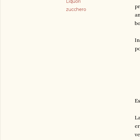
Liquori
pr
zucchero
an
bo
In
po
Es
La
er
ve