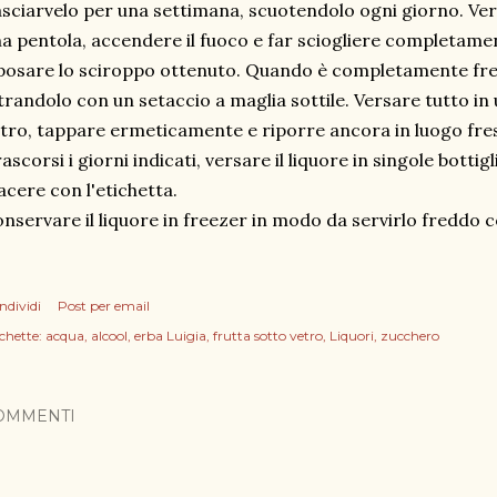
sciarvelo per una settimana, scuotendolo ogni giorno. Ver
a pentola, accendere il fuoco e far sciogliere completame
posare lo sciroppo ottenuto. Quando è completamente fred
ltrandolo con un setaccio a maglia sottile. Versare tutto i
tro, tappare ermeticamente e riporre ancora in luogo fres
ascorsi i giorni indicati, versare il liquore in singole botti
acere con l'etichetta.
nservare il liquore in freezer in modo da servirlo freddo 
ndividi
Post per email
chette:
acqua
alcool
erba Luigia
frutta sotto vetro
Liquori
zucchero
OMMENTI