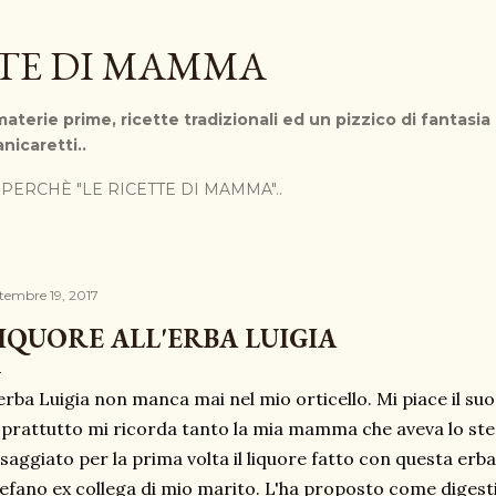
Passa ai contenuti principali
TTE DI MAMMA
aterie prime, ricette tradizionali ed un pizzico di fantasia
nicaretti..
PERCHÈ "LE RICETTE DI MAMMA"..
ttembre 19, 2017
IQUORE ALL'ERBA LUIGIA
erba Luigia non manca mai nel mio orticello. Mi piace il s
prattutto mi ricorda tanto la mia mamma che aveva lo st
saggiato per la prima volta il liquore fatto con questa erba
efano ex collega di mio marito. L'ha proposto come diges