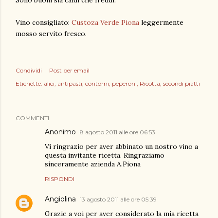
Sono buoni sia caldi che freddi.
Vino consigliato:
Custoza Verde Piona
leggermente
mosso servito fresco.
Condividi
Post per email
Etichette:
alici
antipasti
contorni
peperoni
Ricotta
secondi piatti
COMMENTI
Anonimo
8 agosto 2011 alle ore 06:53
Vi ringrazio per aver abbinato un nostro vino a
questa invitante ricetta. Ringraziamo
sinceramente azienda A.Piona
RISPONDI
Angiolina
13 agosto 2011 alle ore 05:39
Grazie a voi per aver considerato la mia ricetta