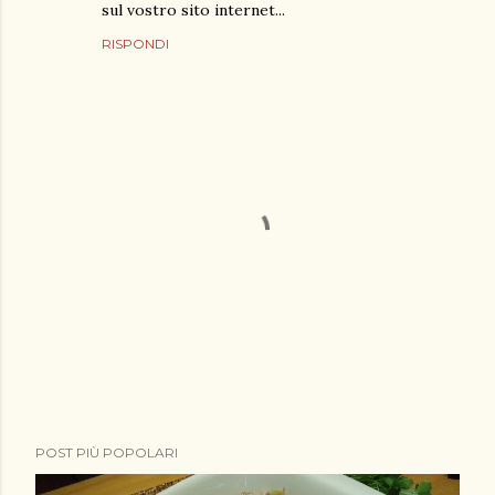
sul vostro sito internet...
RISPONDI
P
POST PIÙ POPOLARI
o
s