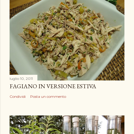
t
a
u
n
c
o
m
m
e
n
luglio 10, 2011
t
FAGIANO IN VERSIONE ESTIVA
o
Condividi
Posta un commento