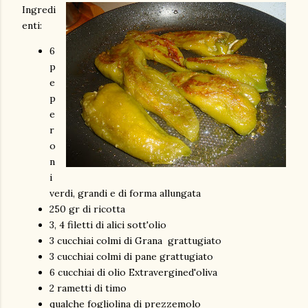
Ingredi
enti:
6
p
e
p
e
r
o
n
i
verdi, grandi e di forma allungata
250 gr di ricotta
3, 4 filetti di alici sott'olio
3 cucchiai colmi di Grana grattugiato
3 cucchiai colmi di pane grattugiato
6 cucchiai di olio Extravergined'oliva
2 rametti di timo
qualche fogliolina di prezzemolo