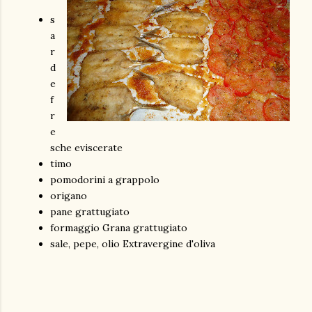
s
a
r
d
e
f
r
e
sche eviscerate
timo
pomodorini a grappolo
origano
pane grattugiato
formaggio Grana grattugiato
sale, pepe, olio Extravergine d'oliva