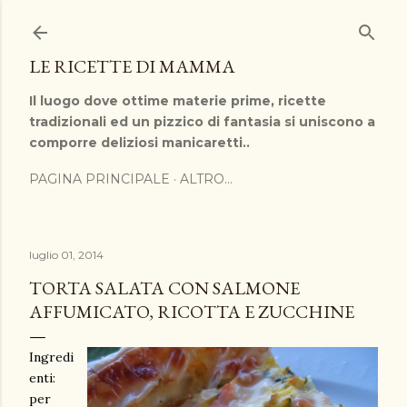
Passa ai contenuti principali
LE RICETTE DI MAMMA
Il luogo dove ottime materie prime, ricette
tradizionali ed un pizzico di fantasia si uniscono a
comporre deliziosi manicaretti..
PAGINA PRINCIPALE
ALTRO…
luglio 01, 2014
TORTA SALATA CON SALMONE
AFFUMICATO, RICOTTA E ZUCCHINE
Ingredi
enti:
per