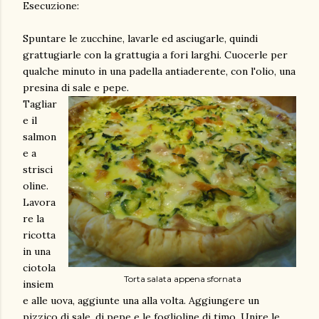
Esecuzione:
Spuntare le zucchine, lavarle ed asciugarle, quindi
grattugiarle con la grattugia a fori larghi. Cuocerle per
qualche minuto in una padella antiaderente, con l'olio, una
presina di sale e pepe.
Tagliar
e il
salmon
e a
strisci
oline.
Lavora
re la
ricotta
in una
ciotola
Torta salata appena sfornata
insiem
e alle uova, aggiunte una alla volta. Aggiungere un
pizzico di sale, di pepe e le foglioline di timo. Unire le