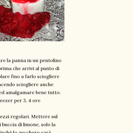
are la panna in un pentolino
rima che arrivi al punto di
are fino a farlo sciogliere
acendo sciogliere anche
t ed amalgamare bene tutto.
reezer per 3, 4 ore
 pezzi regolari. Mettere sul
i buccia di limone, solo la
finchè lo zucchero sarà