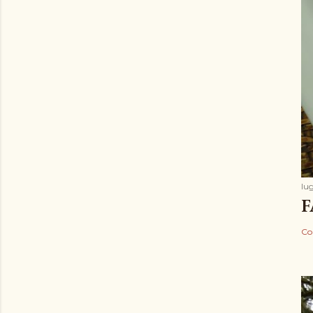
lug
F
Co