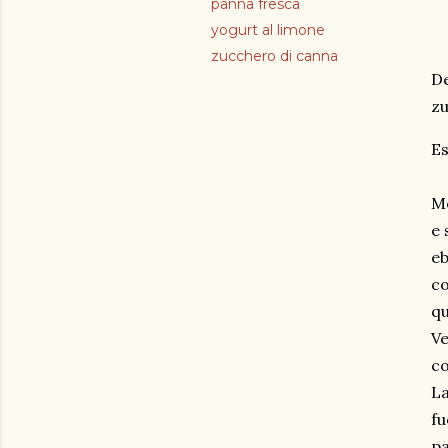
panna fresca
yogurt al limone
zucchero di canna
De
zu
Es
Me
e 
eb
co
qu
Ve
co
La
fu
pa