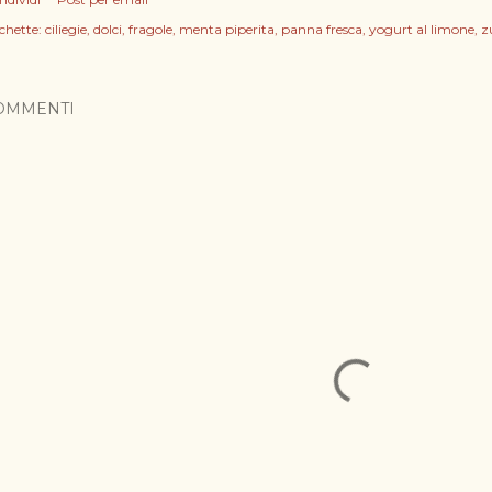
chette:
ciliegie
dolci
fragole
menta piperita
panna fresca
yogurt al limone
z
OMMENTI