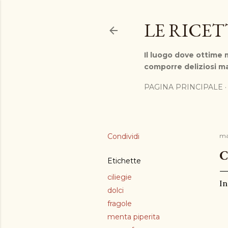
LE RICE
Il luogo dove ottime m
comporre deliziosi ma
PAGINA PRINCIPALE
Condividi
ma
C
Etichette
ciliegie
In
dolci
fragole
menta piperita