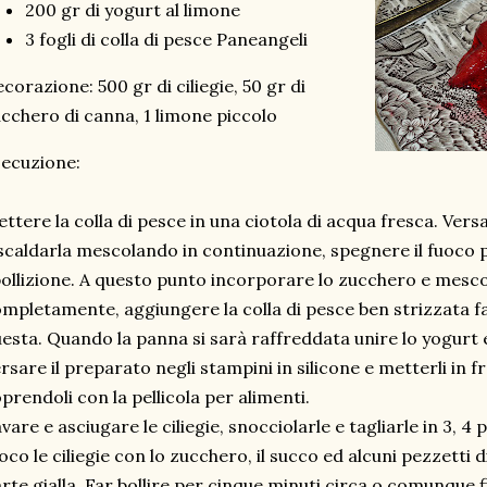
200 gr di yogurt al limone
3 fogli di colla di pesce Paneangeli
corazione: 500 gr di ciliegie, 50 gr di
cchero di canna, 1 limone piccolo
ecuzione:
ttere la colla di pesce in una ciotola di acqua fresca. Vers
scaldarla mescolando in continuazione, spegnere il fuoco p
ollizione. A questo punto incorporare lo zucchero e mescol
mpletamente, aggiungere la colla di pesce ben strizzata f
esta. Quando la panna si sarà raffreddata unire lo yogur
rsare il preparato negli stampini in silicone e metterli in f
prendoli con la pellicola per alimenti.
vare e asciugare le ciliegie, snocciolarle e tagliarle in 3, 4
oco le ciliegie con lo zucchero, il succo ed alcuni pezzetti d
rte gialla. Far bollire per cinque minuti circa o comunque 