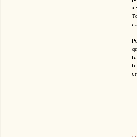
sc
To
co
Po
qu
Io
fo
cr
Co