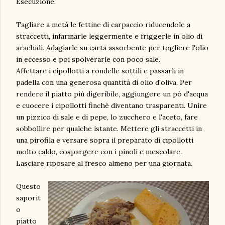
Esecuzione:
Tagliare a metà le fettine di carpaccio riducendole a
straccetti, infarinarle leggermente e friggerle in olio di
arachidi. Adagiarle su carta assorbente per togliere l'olio
in eccesso e poi spolverarle con poco sale.
Affettare i cipollotti a rondelle sottili e passarli in
padella con una generosa quantità di olio d'oliva. Per
rendere il piatto più digeribile, aggiungere un pò d'acqua
e cuocere i cipollotti finchè diventano trasparenti. Unire
un pizzico di sale e di pepe, lo zucchero e l'aceto, fare
sobbollire per qualche istante. Mettere gli straccetti in
una pirofila e versare sopra il preparato di cipollotti
molto caldo, cospargere con i pinoli e mescolare.
Lasciare riposare al fresco almeno per una giornata.
Questo
saporit
o
piatto