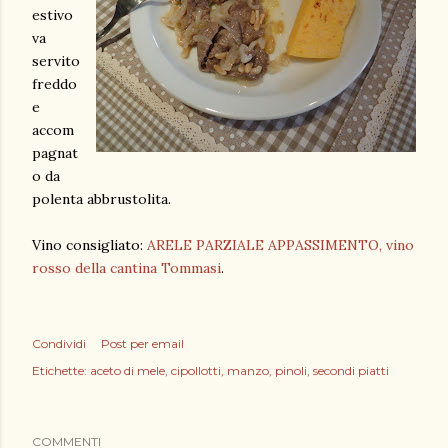
estivo
va
servito
freddo
e
accom
pagnat
o da
polenta abbrustolita.
Vino consigliato:
ARELE PARZIALE APPASSIMENTO, vino
rosso della cantina Tommasi
.
Condividi
Post per email
Etichette:
aceto di mele
cipollotti
manzo
pinoli
secondi piatti
COMMENTI