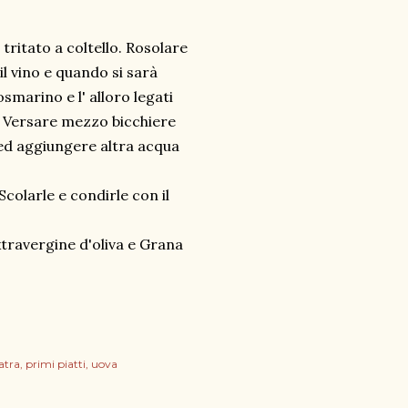
 tritato a coltello. Rosolare
il vino e quando si sarà
smarino e l' alloro legati
a. Versare mezzo bicchiere
ed aggiungere altra acqua
Scolarle e condirle con il
xtravergine d'oliva e Grana
atra
primi piatti
uova