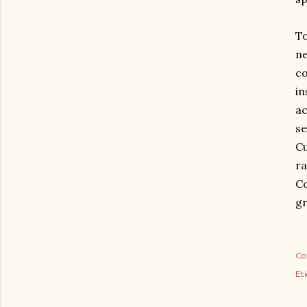
To
ne
co
in
ac
se
Cu
ra
Co
gr
Co
Eti