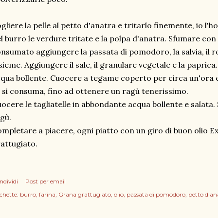
gliere la pelle al petto d'anatra e tritarlo finemente, io l'ho
l burro le verdure tritate e la polpa d'anatra. Sfumare con 
nsumato aggiungere la passata di pomodoro, la salvia, il ro
sieme. Aggiungere il sale, il granulare vegetale e la papric
qua bollente. Cuocere a tegame coperto per circa un'ora 
 si consuma, fino ad ottenere un ragù tenerissimo.
ocere le tagliatelle in abbondante acqua bollente e salata. 
gù.
mpletare a piacere, ogni piatto con un giro di buon olio E
attugiato.
ndividi
Post per email
chette:
burro
farina
Grana grattugiato
olio
passata di pomodoro
petto d'an