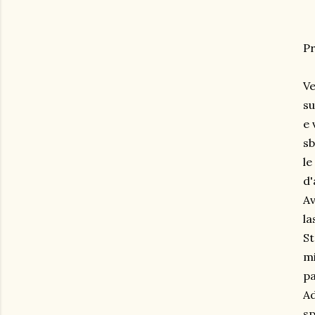
Pr
Ve
su
e 
sb
le
d'
Av
la
St
mi
pa
Ad
sp