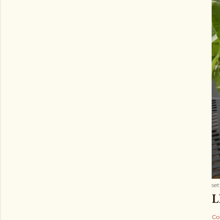
se
L
Co