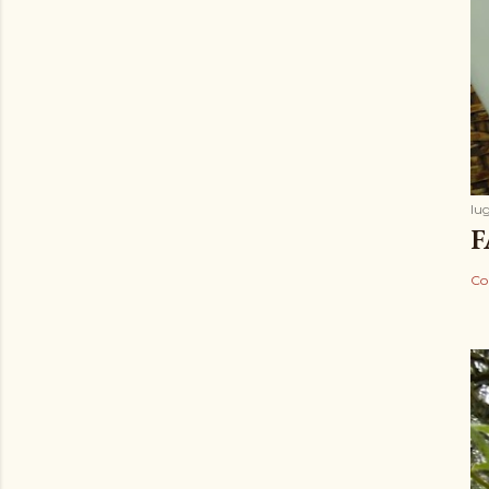
lug
F
Co