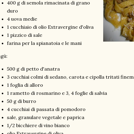
400 g di semola rimacinata di grano
duro
4 uova medie
1 cucchiaio di olio Extravergine d'oliva
1 pizzico di sale
farina per la spianatoia e le mani
gù:
500 g di petto d'anatra
3 cucchiai colmi di sedano, carota e cipolla tritati fine
1 foglia di alloro
1 rametto di rosmarino e 3, 4 foglie di salvia
50 g di burro
4 cucchiai di passata di pomodoro
sale, granulare vegetale e paprica
1/2 bicchiere di vino bianco
olio Extravergine di oliva