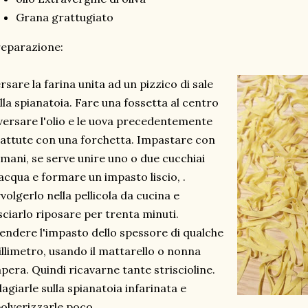
Grana grattugiato
eparazione:
rsare la farina unita ad un pizzico di sale
lla spianatoia. Fare una fossetta al centro
versare l'olio e le uova precedentemente
attute con una forchetta. Impastare con
 mani, se serve unire uno o due cucchiai
acqua e formare un impasto liscio, .
volgerlo nella pellicola da cucina e
sciarlo riposare per trenta minuti.
endere l'impasto dello spessore di qualche
llimetro, usando il mattarello o nonna
pera. Quindi ricavarne tante striscioline.
agiarle sulla spianatoia infarinata e
olverizzarle poco.