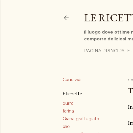
LE RICE
Il luogo dove ottime m
comporre deliziosi ma
PAGINA PRINCIPALE
Condividi
ma
T
Etichette
burro
In
farina
Grana grattugiato
I
olio