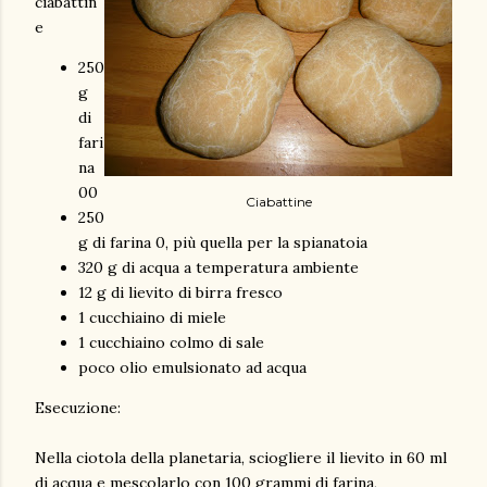
ciabattin
e
250
g
di
fari
na
00
Ciabattine
250
g di farina 0, più quella per la spianatoia
320 g di acqua a temperatura ambiente
12 g di lievito di birra fresco
1 cucchiaino di miele
1 cucchiaino colmo di sale
poco olio emulsionato ad acqua
Esecuzione:
Nella ciotola della planetaria, sciogliere il lievito in 60 ml
di acqua e mescolarlo con 100 grammi di farina,