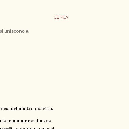
CERCA
 si uniscono a
nesi nel nostro dialetto.
va la mia mamma. La sua
selli, in modo di dare al