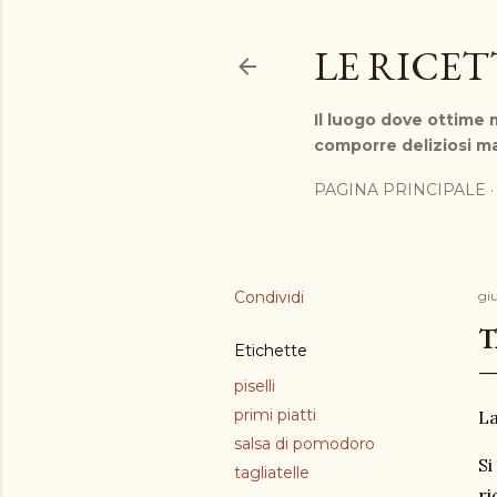
LE RICE
Il luogo dove ottime m
comporre deliziosi ma
PAGINA PRINCIPALE
Condividi
gi
T
Etichette
piselli
primi piatti
La
salsa di pomodoro
Si
tagliatelle
ri