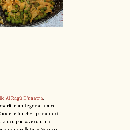
lle Al Ragù D'anatra
.
rsarli in un tegame, unire
 Cuocere fin che i pomodori
i con il passaverdura a
na salsa vellutata. Versare