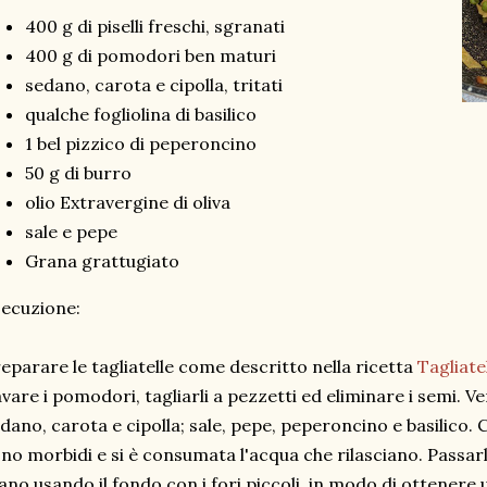
400 g di piselli freschi, sgranati
400 g di pomodori ben maturi
sedano, carota e cipolla, tritati
qualche fogliolina di basilico
1 bel pizzico di peperoncino
50 g di burro
olio Extravergine di oliva
sale e pepe
Grana grattugiato
ecuzione:
eparare le tagliatelle come descritto nella ricetta
Tagliate
vare i pomodori, tagliarli a pezzetti ed eliminare i semi. Ve
dano, carota e cipolla; sale, pepe, peperoncino e basilico.
no morbidi e si è consumata l'acqua che rilasciano. Passarl
no usando il fondo con i fori piccoli, in modo di ottenere u