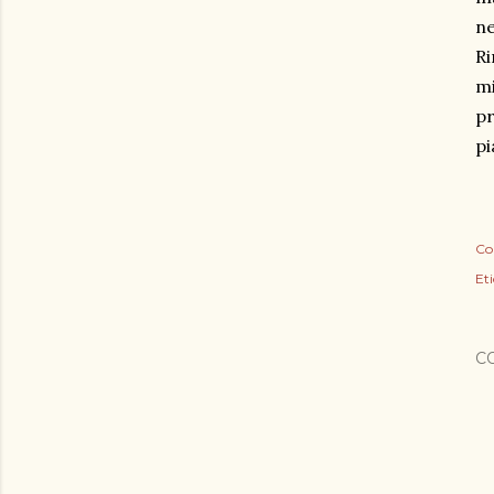
ne
Ri
mi
pr
pi
Co
Eti
C