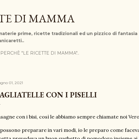
Passa ai contenuti principali
TTE DI MAMMA
aterie prime, ricette tradizionali ed un pizzico di fantasia
nicaretti..
PERCHÈ "LE RICETTE DI MAMMA"..
ugno 01, 2021
AGLIATELLE CON I PISELLI
sagne con i bisi, così le abbiamo sempre chiamate noi Vero
 possono preparare in vari modi, io le preparo come face
cetta prevedeva un buon sughetto di pomodoro insieme ai pi