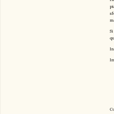
pi
sf
ma
Si
qu
In
I
C