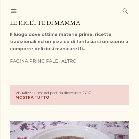
Passa ai contenuti principali
LE RICETTE DI MAMMA
Il luogo dove ottime materie prime, ricette
tradizionali ed un pizzico di fantasia si uniscono a
comporre deliziosi manicaretti..
PAGINA PRINCIPALE
ALTRO…
Visualizzazione dei post da dicembre, 2017
P
MOSTRA TUTTO
o
s
t