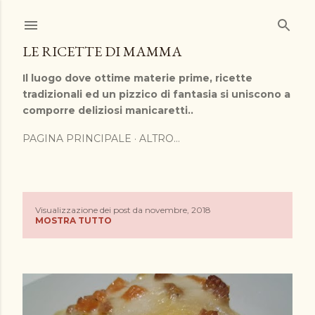
Passa ai contenuti principali
LE RICETTE DI MAMMA
Il luogo dove ottime materie prime, ricette
tradizionali ed un pizzico di fantasia si uniscono a
comporre deliziosi manicaretti..
PAGINA PRINCIPALE
ALTRO…
Visualizzazione dei post da novembre, 2018
P
MOSTRA TUTTO
o
s
t