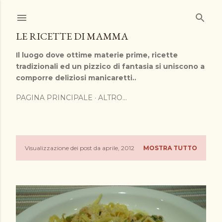
Passa ai contenuti principali
LE RICETTE DI MAMMA
Il luogo dove ottime materie prime, ricette
tradizionali ed un pizzico di fantasia si uniscono a
comporre deliziosi manicaretti..
PAGINA PRINCIPALE
ALTRO…
Visualizzazione dei post da aprile, 2012
MOSTRA TUTTO
P
o
s
t