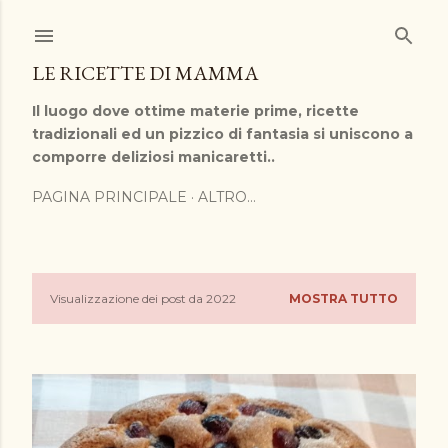
Passa ai contenuti principali
LE RICETTE DI MAMMA
Il luogo dove ottime materie prime, ricette
tradizionali ed un pizzico di fantasia si uniscono a
comporre deliziosi manicaretti..
PAGINA PRINCIPALE
ALTRO…
Visualizzazione dei post da 2022
MOSTRA TUTTO
P
o
s
t