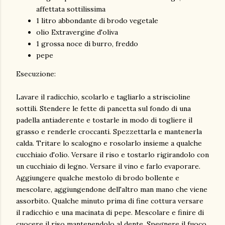
affettata sottilissima
1 litro abbondante di brodo vegetale
olio Extravergine d'oliva
1 grossa noce di burro, freddo
pepe
Esecuzione:
Lavare il radicchio, scolarlo e tagliarlo a striscioline
sottili. Stendere le fette di pancetta sul fondo di una
padella antiaderente e tostarle in modo di togliere il
grasso e renderle croccanti. Spezzettarla e mantenerla
calda. Tritare lo scalogno e rosolarlo insieme a qualche
cucchiaio d'olio. Versare il riso e tostarlo rigirandolo con
un cucchiaio di legno. Versare il vino e farlo evaporare.
Aggiungere qualche mestolo di brodo bollente e
mescolare, aggiungendone dell'altro man mano che viene
assorbito. Qualche minuto prima di fine cottura versare
il radicchio e una macinata di pepe. Mescolare e finire di
cuocere il riso mantenendolo al dente. Spegnere il fuoco