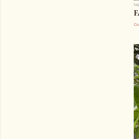
lug
F
Co