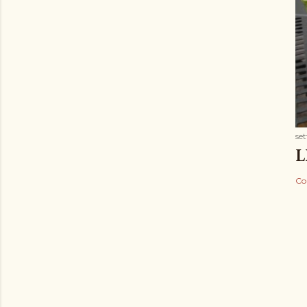
se
L
Co