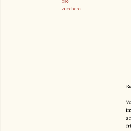
olio
zucchero
Es
Ve
im
se
fr