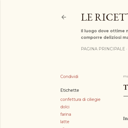
LE RICE
Il luogo dove ottime m
comporre deliziosi ma
PAGINA PRINCIPALE
Condividi
ma
T
Etichette
confettura di ciliegie
dolci
farina
In
latte