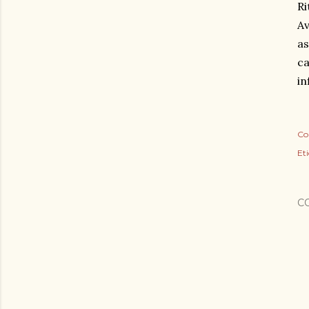
Ri
Av
as
ca
in
Co
Eti
C