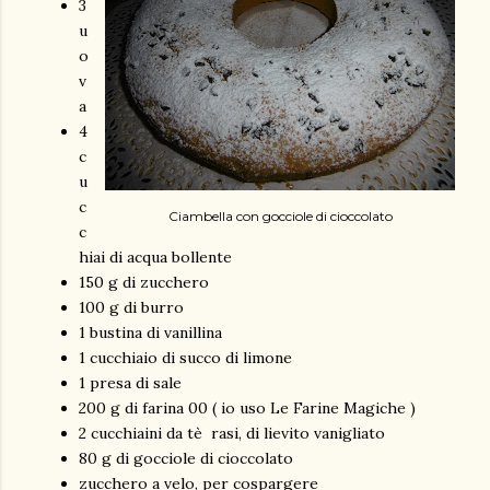
3
u
o
v
a
4
c
u
c
Ciambella con gocciole di cioccolato
c
hiai di acqua bollente
150 g di zucchero
100 g di burro
1 bustina di vanillina
1 cucchiaio di succo di limone
1 presa di sale
200 g di farina 00 ( io uso Le Farine Magiche )
2 cucchiaini da tè rasi, di lievito vanigliato
80 g di gocciole di cioccolato
zucchero a velo, per cospargere