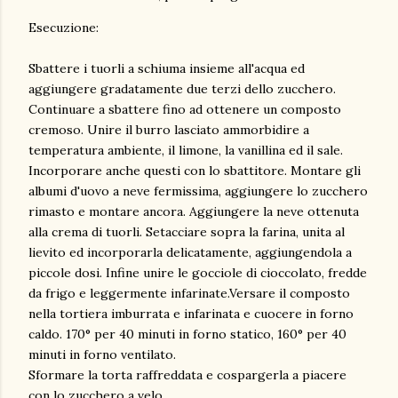
Esecuzione:
Sbattere i tuorli a schiuma insieme all'acqua ed
aggiungere gradatamente due terzi dello zucchero.
Continuare a sbattere fino ad ottenere un composto
cremoso. Unire il burro lasciato ammorbidire a
temperatura ambiente, il limone, la vanillina ed il sale.
Incorporare anche questi con lo sbattitore. Montare gli
albumi d'uovo a neve fermissima, aggiungere lo zucchero
rimasto e montare ancora. Aggiungere la neve ottenuta
alla crema di tuorli. Setacciare sopra la farina, unita al
lievito ed incorporarla delicatamente, aggiungendola a
piccole dosi. Infine unire le gocciole di cioccolato, fredde
da frigo e leggermente infarinate.Versare il composto
nella tortiera imburrata e infarinata e cuocere in forno
caldo. 170° per 40 minuti in forno statico, 160° per 40
minuti in forno ventilato.
Sformare la torta raffreddata e cospargerla a piacere
con lo zucchero a velo.