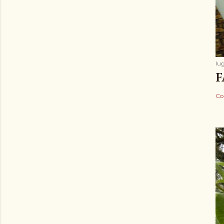
lug
F
Co