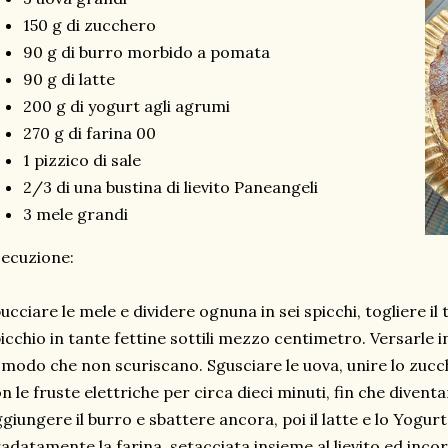
150 g di zucchero
90 g di burro morbido a pomata
90 g di latte
200 g di yogurt agli agrumi
270 g di farina 00
1 pizzico di sale
2/3 di una bustina di lievito Paneangeli
3 mele grandi
ecuzione:
ucciare le mele e dividere ognuna in sei spicchi, togliere il 
icchio in tante fettine sottili mezzo centimetro. Versarle 
 modo che non scuriscano. Sgusciare le uova, unire lo zucch
n le fruste elettriche per circa dieci minuti, fin che diven
giungere il burro e sbattere ancora, poi il latte e lo Yogurt
adatamente la farina, setacciata insieme al lievito ed inco