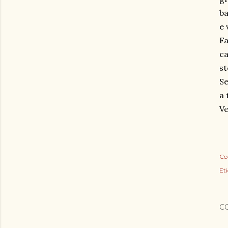
ba
e 
Fa
ca
st
Se
a 
Ve
Co
Eti
C