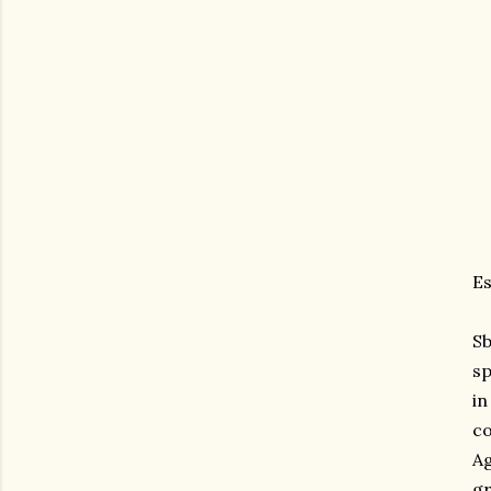
Es
Sb
sp
in
co
Ag
gr