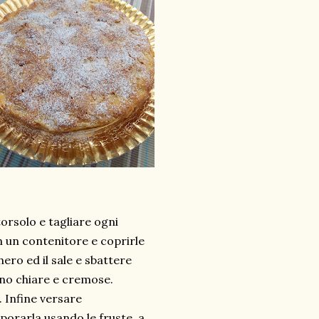
torsolo e tagliare ogni
in un contenitore e coprirle
ero ed il sale e sbattere
tano chiare e cremose.
. Infine versare
rporarla usando le fruste, a