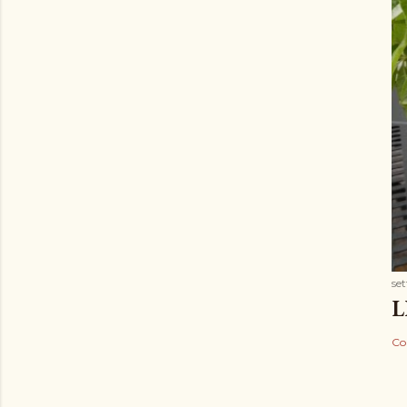
se
L
Co