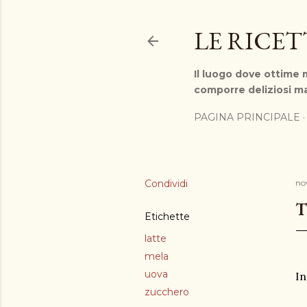
LE RICE
Il luogo dove ottime m
comporre deliziosi ma
PAGINA PRINCIPALE
Condividi
no
T
Etichette
latte
mela
uova
In
zucchero