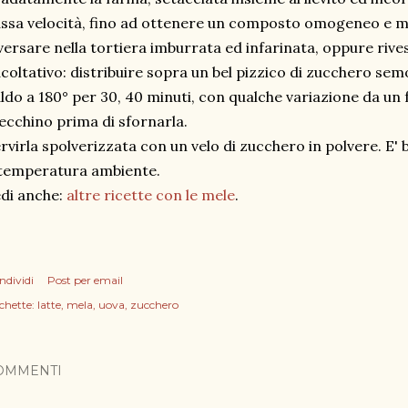
ssa velocità, fino ad ottenere un composto omogeneo e m
versare nella tortiera imburrata ed infarinata, oppure rive
coltativo: distribuire sopra un bel pizzico di zucchero sem
ldo a 180° per 30, 40 minuti, con qualche variazione da un f
ecchino prima di sfornarla.
rvirla spolverizzata con un velo di zucchero in polvere. E
temperatura ambiente.
di anche:
altre ricette con le mele
.
ndividi
Post per email
chette:
latte
mela
uova
zucchero
OMMENTI